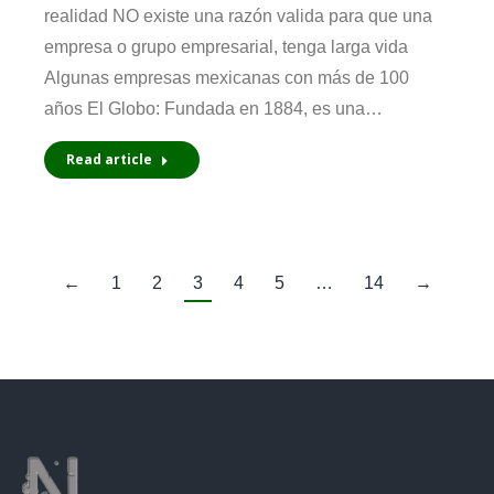
realidad NO existe una razón valida para que una
empresa o grupo empresarial, tenga larga vida
Algunas empresas mexicanas con más de 100
años El Globo: Fundada en 1884, es una…
Read article
←
1
2
3
4
5
…
14
→