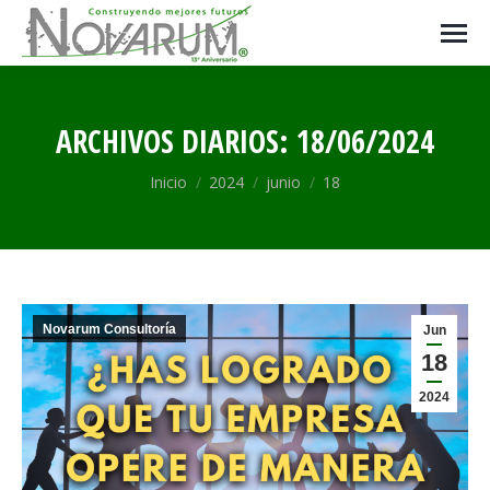
ARCHIVOS DIARIOS:
18/06/2024
Estás aquí:
Inicio
2024
junio
18
Novarum Consultoría
Jun
18
2024