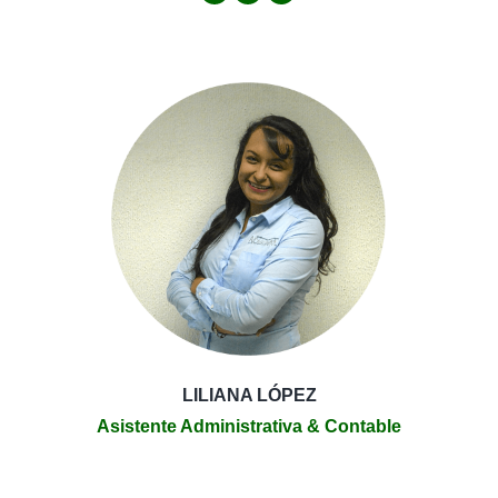
Blog
X
Linkedin
personal
/
sitio
web
LILIANA LÓPEZ
Asistente Administrativa & Contable