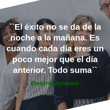
``El éxito no se da de la
noche a la mañana. Es
cuando cada día eres un
poco mejor que el día
anterior. Todo suma``
– Dwayne Johnson –