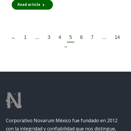
Read article
←
1
…
3
4
5
6
7
…
14
→
Corporativo Novarum México fue fundado en 2012
con la integridad y confiabilidad que nos distingue,