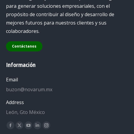
para generar soluciones empresariales, con el
propósito de contribuir al diseño y desarrollo de
mejores futuros para nuestros clientes y sus
colaboradores.
Contáctanos
Información
Email
buzon@novarum.mx
Address
León, Gto México
Encuéntranos en:
Facebook
X
YouTube
Linkedin
Instagram