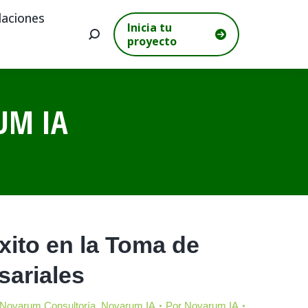
aciones
Inicia tu
Buscar:
proyecto
UM IA
xito en la Toma de
ariales
Novarum Consultoría
,
Novarum IA
Por
Novarum IA