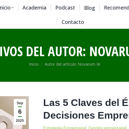
Inicio
Academia
Podcast
Recomend
Blog
Contacto
IVOS DEL AUTOR:
NOVAR
Estás aquí:
Inicio
Autor del artículo Novarum IA
Las 5 Claves del É
Sep
6
Decisiones Empres
2025
Estrategia Empresarial
,
Gestión empresarial
,