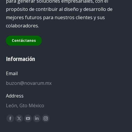
para generar soluciones empresariales, con el
propósito de contribuir al diseño y desarrollo de
mejores futuros para nuestros clientes y sus
colaboradores.
Contáctanos
Información
Email
buzon@novarum.mx
Address
León, Gto México
Encuéntranos en:
Facebook
X
YouTube
Linkedin
Instagram
page
page
page
page
page