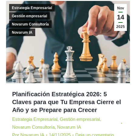
Estrategia Empresarial
Nov
14
Gestión empresarial
Novarum Consultoría
2025
Novarum IA
Planificación Estratégica 2026: 5
Claves para que Tu Empresa Cierre el
Año y se Prepare para Crecer
Estrategia Empresarial
,
Gestión empresarial
,
Novarum Consultoría
,
Novarum IA
Por
Novarum IA
14/11/2025
Deja un comentario