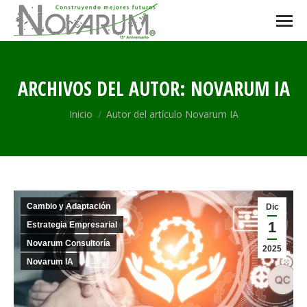
ARCHIVOS DEL AUTOR:
NOVARUM IA
Estás aquí:
Inicio
Autor del artículo Novarum IA
Cambio y Adaptación
Dic
1
Estrategia Empresarial
Novarum Consultoría
2025
Novarum IA