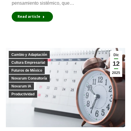
pensamiento sistémico, que…
Read article
Cambio y Adaptación
Dic
12
Cultura Empresarial
Futuros de México
2025
Novarum Consultoría
Novarum IA
Productividad