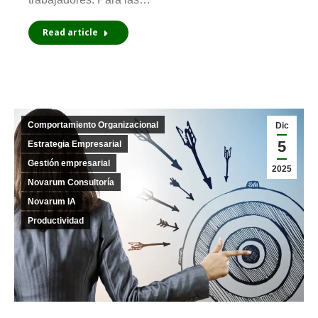
Read article
Comportamiento Organizacional
Dic
5
Estrategia Empresarial
Gestión empresarial
2025
Novarum Consultoría
Novarum IA
Productividad