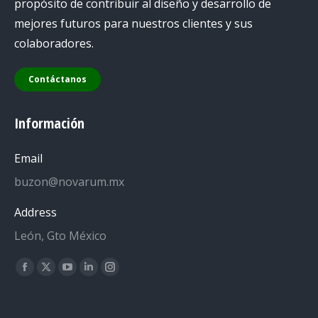
propósito de contribuir al diseño y desarrollo de
mejores futuros para nuestros clientes y sus
colaboradores.
Contáctanos
Información
Email
buzon@novarum.mx
Address
León, Gto México
Encuéntranos en:
Facebook
X
YouTube
Linkedin
Instagram
page
page
page
page
page
opens
opens
opens
opens
opens