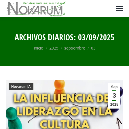
ARCHIVOS DIARIOS:
03/09/2025
Estás aquí:
Inicio
2025
septiembre
03
Novarum IA
Sep
3
2025