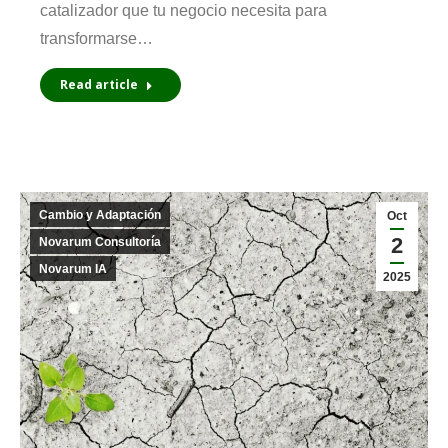
catalizador que tu negocio necesita para
transformarse…
Read article
Cambio y Adaptación
Oct
2
Novarum Consultoría
Novarum IA
2025