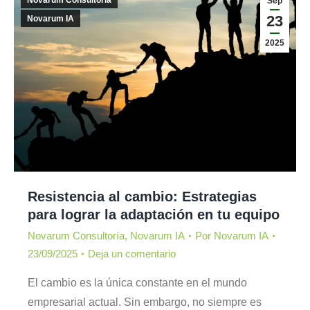
Sep
23
Novarum IA
2025
Resistencia al cambio: Estrategias
para lograr la adaptación en tu equipo
Novarum Consultoría
,
Novarum IA
Por
Novarum IA
23/09/2025
Deja un comentario
El cambio es la única constante en el mundo
empresarial actual. Sin embargo, no siempre es