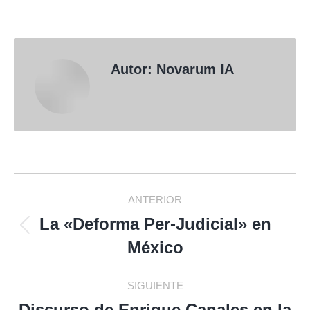
Autor:
Novarum IA
Navegación
ANTERIOR
entre
La «Deforma Per-Judicial» en
Publicación
México
anterior:
publicaciones
SIGUIENTE
Discurso de Enrique Canales en la