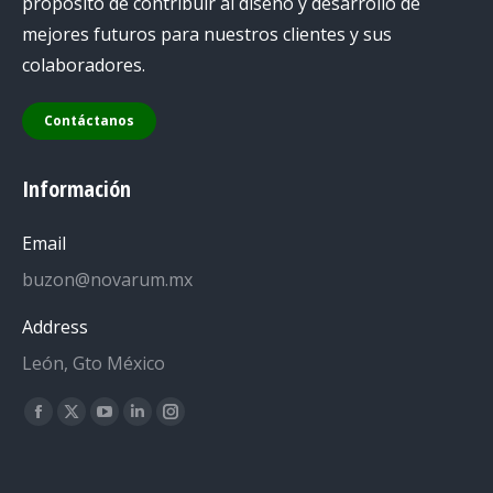
propósito de contribuir al diseño y desarrollo de
mejores futuros para nuestros clientes y sus
colaboradores.
Contáctanos
Información
Email
buzon@novarum.mx
Address
León, Gto México
Encuéntranos en:
Facebook
X
YouTube
Linkedin
Instagram
page
page
page
page
page
opens
opens
opens
opens
opens