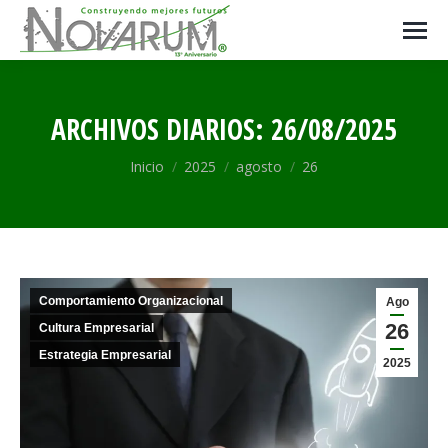
ARCHIVOS DIARIOS:
26/08/2025
Estás aquí:
Inicio
2025
agosto
26
Comportamiento Organizacional
Ago
26
Cultura Empresarial
Estrategia Empresarial
2025