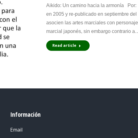
Aikido: Un camino hacia la armonía Por: Ro
en 2005 y re-publicado en septiembre
asocien las artes marciales con personajes
marcial japonés, sin embargo contrario a
Read article
Información
Email