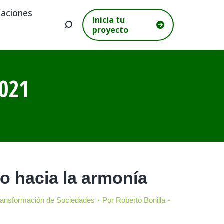
aciones
Inicia tu
Buscar:
proyecto
021
 hacia la armonía
ransformación de Sociedades
Por
Roberto Bonilla