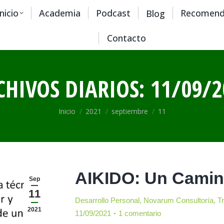
Inicio
Academia
Podcast
Recomend
Blog
Contacto
CHIVOS DIARIOS:
11/09/2
Estás aquí:
Inicio
2021
septiembre
11
AIKIDO: Un Camino
Sep
11
Desarrollo Personal
,
Novarum Consultoría
,
T
2021
11/09/2021
1 comentario