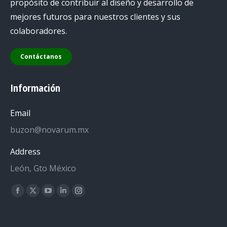
propósito de contribuir al diseño y desarrollo de
mejores futuros para nuestros clientes y sus
colaboradores.
Contáctanos
Información
Email
buzon@novarum.mx
Address
León, Gto México
Encuéntranos en:
Facebook
X
YouTube
Linkedin
Instagram
page
page
page
page
page
opens
opens
opens
opens
opens