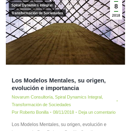
8
Spiral Dynamics Integral
Transformación de Sociedades
2018
Los Modelos Mentales, su origen,
evolución e importancia
Novarum Consultoría
,
Spiral Dynamics Integral
,
Transformación de Sociedades
Por
Roberto Bonilla
08/11/2018
Deja un comentario
Los Modelos Mentales, su origen, evolución e