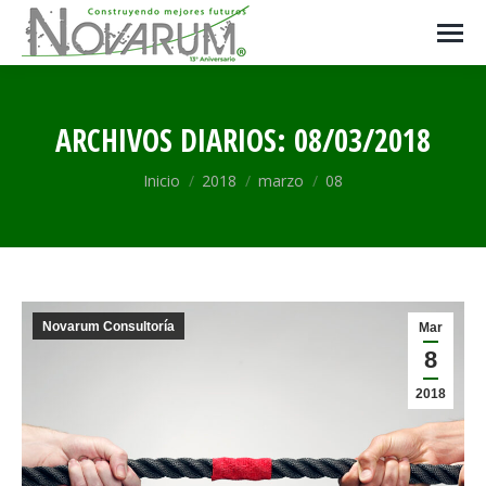
ARCHIVOS DIARIOS:
08/03/2018
Estás aquí:
Inicio
2018
marzo
08
Novarum Consultoría
Mar
8
2018