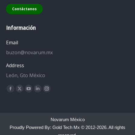
Contáctanos
Información
Email
buzon@novarum.mx
Address
León, Gto México
Encuéntranos en:
Facebook
X
YouTube
Linkedin
Instagram
page
page
page
page
page
opens
opens
opens
opens
opens
in
in
in
in
in
Novarum México
new
new
new
new
new
Proudly Powered By:
Gold Tech Mx
© 2012-2026. All rights
window
window
window
window
window