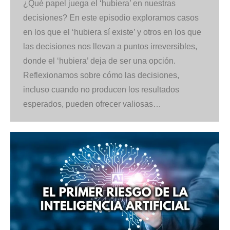
¿Qué papel juega el ‘hubiera’ en nuestras
decisiones? En este episodio exploramos casos
en los que el ‘hubiera sí existe’ y otros en los que
las decisiones nos llevan a puntos irreversibles,
donde el ‘hubiera’ deja de ser una opción.
Reflexionamos sobre cómo las decisiones,
incluso cuando no producen los resultados
esperados, pueden ofrecer valiosas…