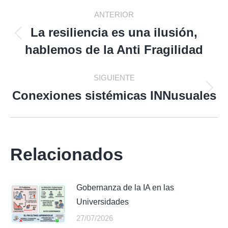
Navegación
ANTERIOR
entre
La resiliencia es una ilusión,
Publicación
hablemos de la Anti Fragilidad
anterior:
publicaciones
SIGUIENTE
Conexiones sistémicas INNusuales
Publicación
siguiente:
Relacionados
Gobernanza de la IA en las
Universidades
27/07/2026