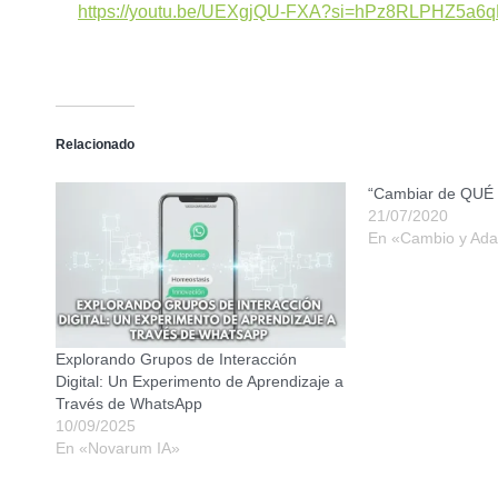
https://youtu.be/UEXgjQU-FXA?si=hPz8RLPHZ5a6q
Relacionado
“Cambiar de QUÉ
21/07/2020
En «Cambio y Ada
Explorando Grupos de Interacción
Digital: Un Experimento de Aprendizaje a
Través de WhatsApp
10/09/2025
En «Novarum IA»