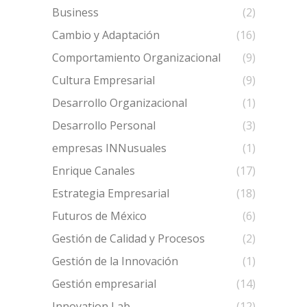
Business
(2)
Cambio y Adaptación
(16)
Comportamiento Organizacional
(9)
Cultura Empresarial
(9)
Desarrollo Organizacional
(1)
Desarrollo Personal
(3)
empresas INNusuales
(1)
Enrique Canales
(17)
Estrategia Empresarial
(18)
Futuros de México
(6)
Gestión de Calidad y Procesos
(2)
Gestión de la Innovación
(1)
Gestión empresarial
(14)
Innovation Lab
(12)