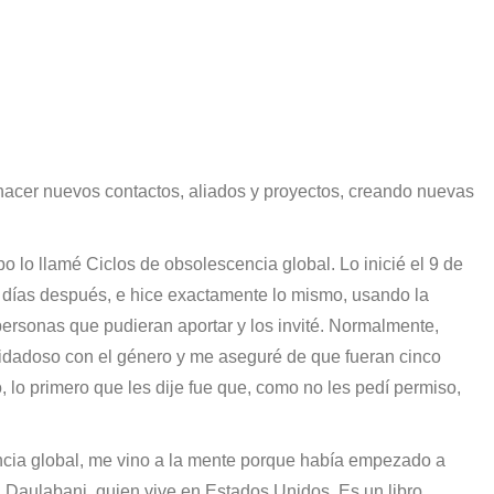
hacer nuevos contactos, aliados y proyectos, creando nuevas
o lo llamé Ciclos de obsolescencia global. Lo inicié el 9 de
te días después, e hice exactamente lo mismo, usando la
rsonas que pudieran aportar y los invité. Normalmente,
uidadoso con el género y me aseguré de que fueran cinco
 lo primero que les dije fue que, como no les pedí permiso,
cia global, me vino a la mente porque había empezado a
 Daulabani, quien vive en Estados Unidos. Es un libro