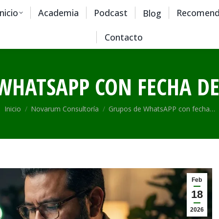
Inicio
Academia
Podcast
Recomend
Blog
Contacto
WHATSAPP CON FECHA D
Estás aquí:
Inicio
Novarum Consultoría
Grupos de WhatsAPP con fecha…
Feb
18
2026