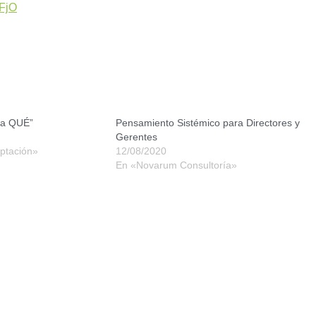
FjO
 a QUÉ”
Pensamiento Sistémico para Directores y
Gerentes
ptación»
12/08/2020
En «Novarum Consultoría»