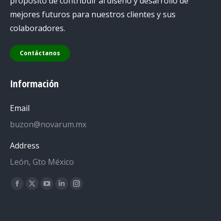
propósito de contribuir al diseño y desarrollo de
mejores futuros para nuestros clientes y sus
colaboradores.
Contáctanos
Información
Email
buzon@novarum.mx
Address
León, Gto México
Encuéntranos en:
Facebook
X
YouTube
Linkedin
Instagram
page
page
page
page
page
opens
opens
opens
opens
opens