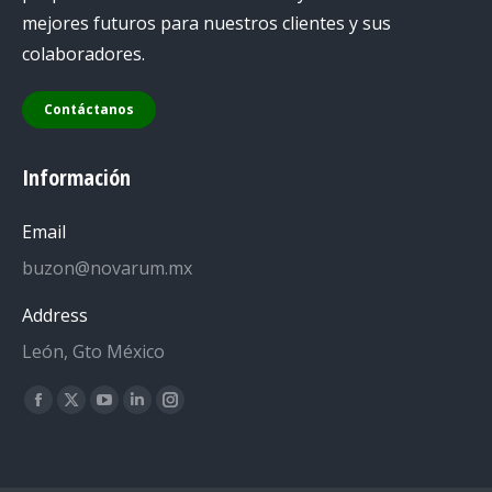
mejores futuros para nuestros clientes y sus
colaboradores.
Contáctanos
Información
Email
buzon@novarum.mx
Address
León, Gto México
Encuéntranos en:
Facebook
X
YouTube
Linkedin
Instagram
page
page
page
page
page
opens
opens
opens
opens
opens