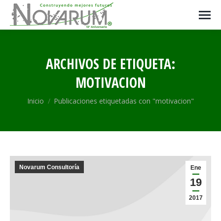
ARCHIVOS DE ETIQUETA:
MOTIVACION
Estás aquí:
Inicio
Publicaciones etiquetadas con "motivacion"
Novarum Consultoría
Ene
19
2017