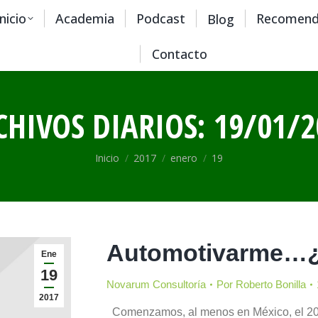
Inicio
Academia
Podcast
Recomend
Blog
Contacto
CHIVOS DIARIOS:
19/01/2
Estás aquí:
Inicio
2017
enero
19
Automotivarme…¿y
Ene
19
Novarum Consultoría
Por
Roberto Bonilla
2017
Comenzamos, al menos en México, el 2017