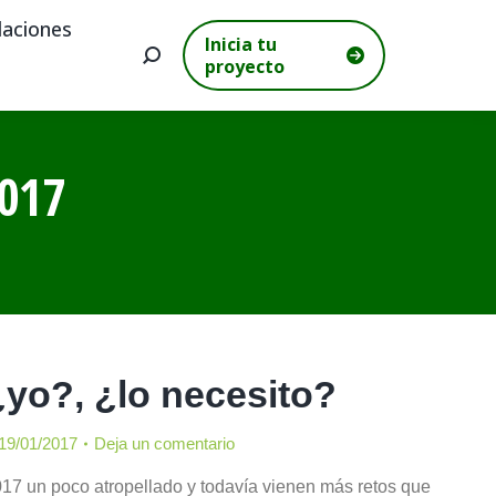
aciones
Inicia tu
Buscar:
proyecto
017
o?, ¿lo necesito?
19/01/2017
Deja un comentario
 un poco atropellado y todavía vienen más retos que