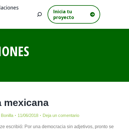
aciones
Inicia tu
Buscar:
proyecto
IONES
a mexicana
Bonilla
11/06/2018
Deja un comentario
e escribió: Por una democracia sin adjetivos, pronto se