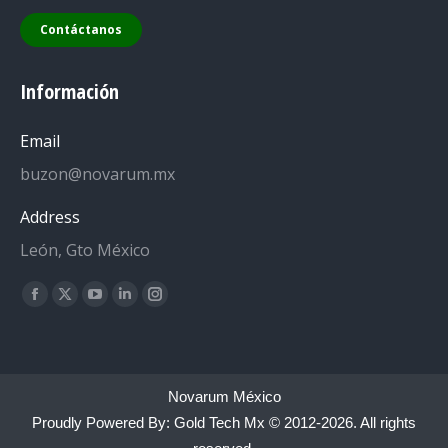
Contáctanos
Información
Email
buzon@novarum.mx
Address
León, Gto México
Encuéntranos en:
Facebook
X
YouTube
Linkedin
Instagram
page
page
page
page
page
opens
opens
opens
opens
opens
in
in
in
in
in
Novarum México
new
new
new
new
new
Proudly Powered By:
Gold Tech Mx
© 2012-2026. All rights
window
window
window
window
window