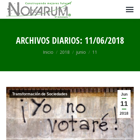
ARCHIVOS DIARIOS:
11/06/2018
Estás aquí:
Inicio
2018
junio
11
Transformación de Sociedades
Jun
11
2018