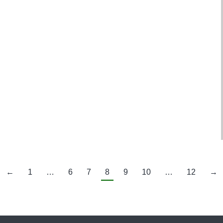
←
1
…
6
7
8
9
10
…
12
→