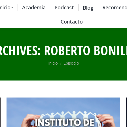
Inicio
Academia
Podcast
Recomend
Blog
Contacto
RCHIVES:
ROBERTO BONIL
Estás aquí:
Inicio
Episodio