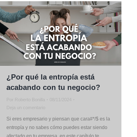
¿Por qué la entropía está
acabando con tu negocio?
Por
Roberto Bonilla
08/11/2024
Deja un comentario
Si eres empresario y piensan que cara#*/$ es la
entropía y no sabes cómo puedes estar siendo
afectado en tu empresa, en este capítulo te