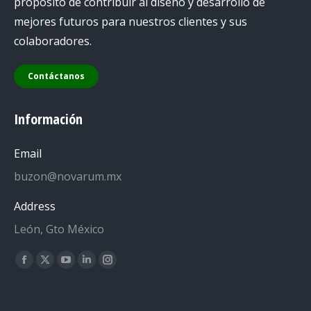
propósito de contribuir al diseño y desarrollo de
mejores futuros para nuestros clientes y sus
colaboradores.
Contáctanos
Información
Email
buzon@novarum.mx
Address
León, Gto México
Encuéntranos en:
Facebook
X
YouTube
Linkedin
Instagram
page
page
page
page
page
opens
opens
opens
opens
opens