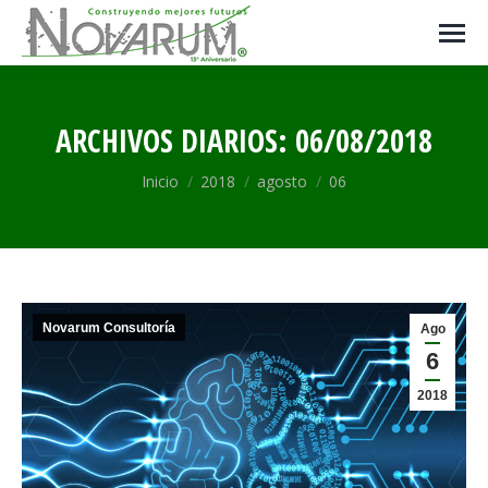
ARCHIVOS DIARIOS:
06/08/2018
Estás aquí:
Inicio
2018
agosto
06
Novarum Consultoría
Ago
6
2018