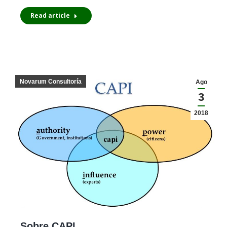
Read article
Novarum Consultoría
Ago
3
2018
Sobre CAPI