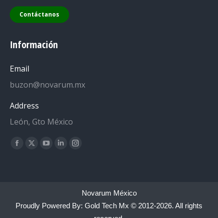
Contáctanos
Información
Email
buzon@novarum.mx
Address
León, Gto México
Encuéntranos en:
Facebook
X
YouTube
Linkedin
Instagram
page
page
page
page
page
opens
opens
opens
opens
opens
in
in
in
in
in
Novarum México
new
new
new
new
new
Proudly Powered By:
Gold Tech Mx
© 2012-2026. All rights
window
window
window
window
window