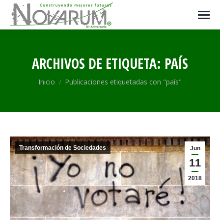
ARCHIVOS DE ETIQUETA:
PAÍS
Estás aquí:
Inicio
Publicaciones etiquetadas con "país"
Transformación de Sociedades
Jun
11
2018