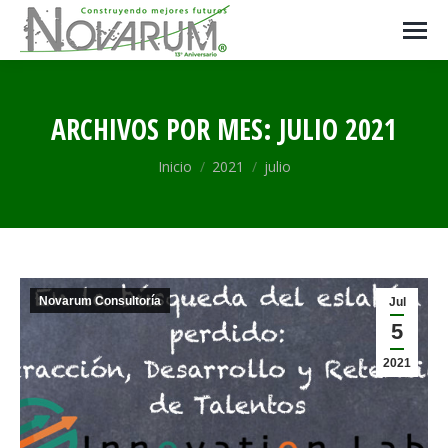
ARCHIVOS POR MES:
JULIO 2021
Estás aquí:
Inicio
2021
julio
Novarum Consultoría
Jul
5
2021