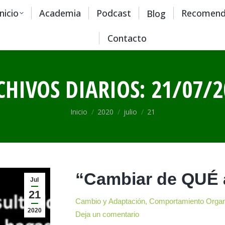
Inicio
Academia
Podcast
Recomend
Blog
Contacto
CHIVOS DIARIOS:
21/07/2
Estás aquí:
Inicio
2020
julio
21
“Cambiar de QUÉ
Jul
21
Cambio y Adaptación
,
Comportamiento Organ
2020
Deja un comentario