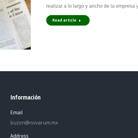
realizar a lo largo y ancho de la empres
Read article
Información
Email
buzon@novarum.mx
Address