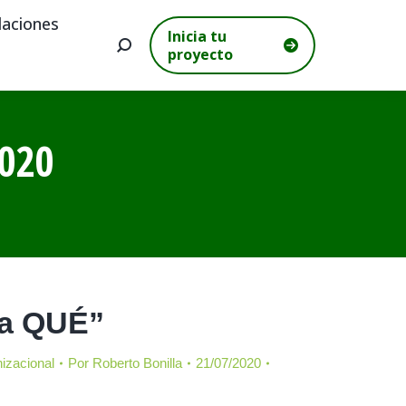
aciones
Inicia tu
Buscar:
proyecto
020
 a QUÉ”
izacional
Por
Roberto Bonilla
21/07/2020