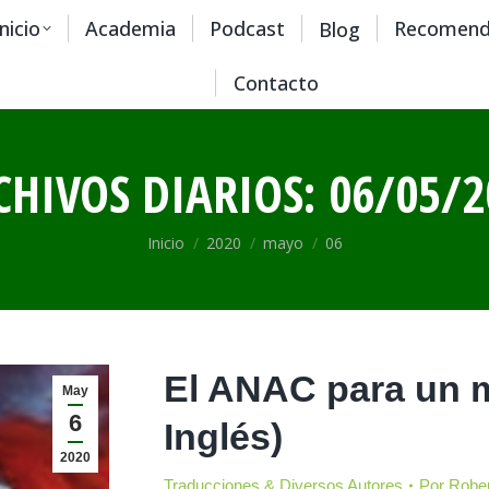
Inicio
Academia
Podcast
Recomend
Blog
Contacto
CHIVOS DIARIOS:
06/05/2
Estás aquí:
Inicio
2020
mayo
06
El ANAC para un 
May
6
Inglés)
2020
Traducciones & Diversos Autores
Por
Rober