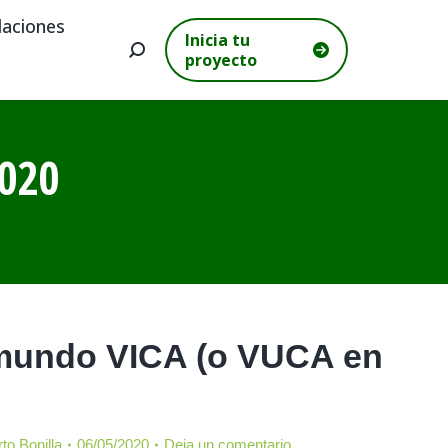
aciones
Inicia tu
Buscar:
proyecto
020
mundo VICA (o VUCA en
to Bonilla
06/05/2020
Deja un comentario