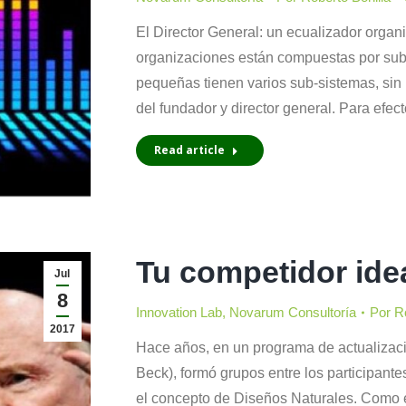
El Director General: un ecualizador orga
organizaciones están compuestas por sub
pequeñas tienen varios sub-sistemas, sin i
del fundador y director general. Para efec
Read article
Tu competidor ide
Jul
8
Innovation Lab
,
Novarum Consultoría
Por
Ro
2017
Hace años, en un programa de actualizació
Beck), formó grupos entre los participantes
el concepto de Diseños Naturales. Como 