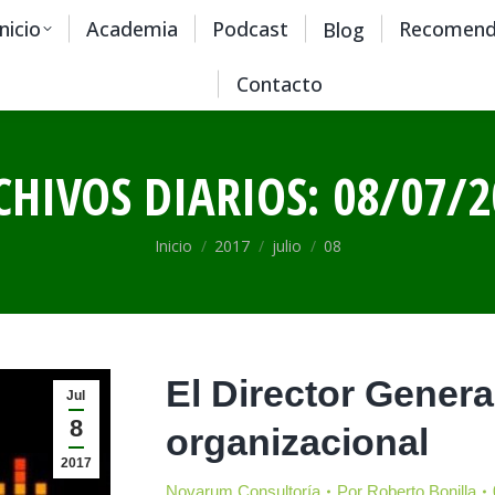
Inicio
Academia
Podcast
Recomend
Blog
Contacto
CHIVOS DIARIOS:
08/07/2
Estás aquí:
Inicio
2017
julio
08
El Director Genera
Jul
8
organizacional
2017
Novarum Consultoría
Por
Roberto Bonilla