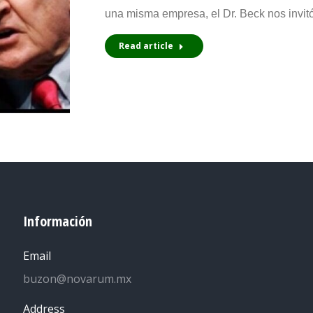
una misma empresa, el Dr. Beck nos invi
Read article
Información
Email
buzon@novarum.mx
Address