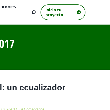
aciones
Inicia tu
Buscar:
proyecto
017
l: un ecualizador
08/07/2017
4 Comentarios