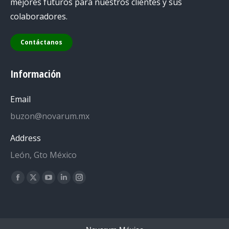
mejores futuros para nuestros clientes y sus
colaboradores.
Contáctanos
Información
Email
buzon@novarum.mx
Address
León, Gto México
Encuéntranos en:
Facebook
X
YouTube
Linkedin
Instagram
page
page
page
page
page
opens
opens
opens
opens
opens
in
in
in
in
in