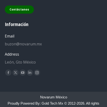
Contáctanos
Información
Email
buzon@novarum.mx
Address
León, Gto México
Encuéntranos en:
Facebook
X
YouTube
Linkedin
Instagram
page
page
page
page
page
opens
opens
opens
opens
opens
in
in
in
in
in
Novarum México
new
new
new
new
new
Proudly Powered By:
Gold Tech Mx
© 2012-2026. All rights
window
window
window
window
window