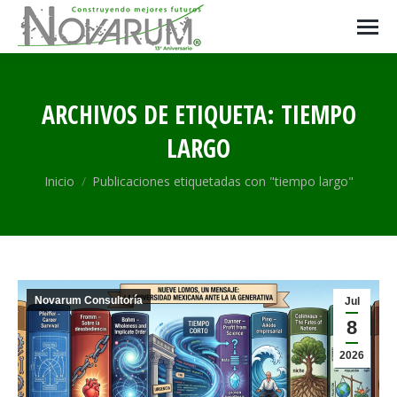
ARCHIVOS DE ETIQUETA:
TIEMPO
LARGO
Estás aquí:
Inicio
Publicaciones etiquetadas con "tiempo largo"
Novarum Consultoría
Jul
8
2026