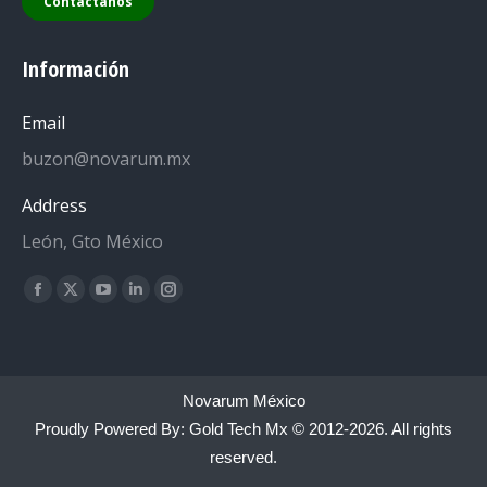
Contáctanos
Información
Email
buzon@novarum.mx
Address
León, Gto México
Encuéntranos en:
Facebook
X
YouTube
Linkedin
Instagram
page
page
page
page
page
opens
opens
opens
opens
opens
in
in
in
in
in
Novarum México
new
new
new
new
new
Proudly Powered By:
Gold Tech Mx
© 2012-2026. All rights
window
window
window
window
window
reserved.