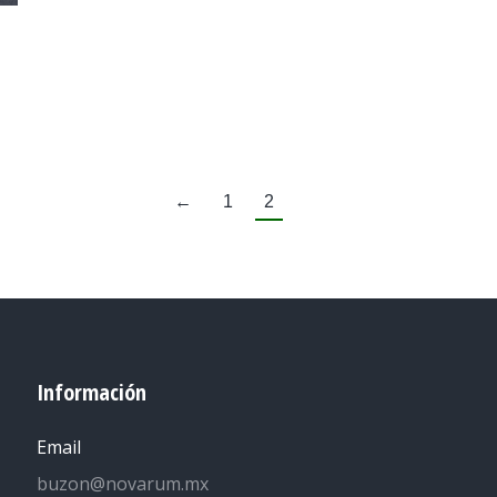
←
1
2
Información
Email
buzon@novarum.mx