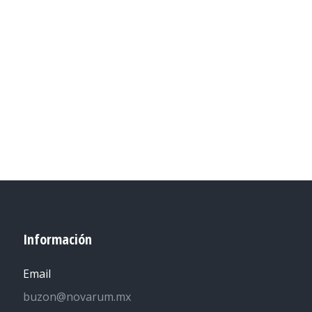
Información
Email
buzon@novarum.mx