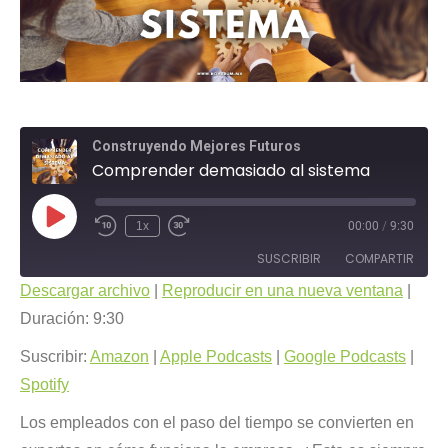
Construyendo Mejores Futuros
Comprender demasiado al sistema
Reproducir
1x
00:00
/
9:30
Rebobinar
Fast
episodio
10
Forward
SUSCRIBIR
COMPARTIR
segundos
30
seconds
Descargar archivo
|
Reproducir en una nueva ventana
|
COMPARTIR
Duración: 9:30
Amazon
Apple Podcasts
Google Podcasts
Spotify
Suscribir:
Amazon
|
Apple Podcasts
|
Google Podcasts
|
ENLACE
FEED RSS
Spotify
INCRUSTAR
Los empleados con el paso del tiempo se convierten en