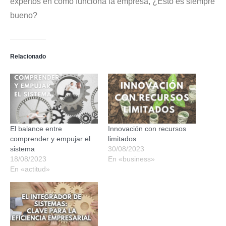
expertos en cómo funciona la empresa, ¿Esto es siempre
bueno?
Relacionado
El balance entre
Innovación con recursos
comprender y empujar el
limitados
sistema
30/08/2023
18/08/2023
En «business»
En «actitud»