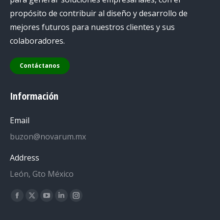
propósito de contribuir al diseño y desarrollo de
mejores futuros para nuestros clientes y sus
colaboradores.
Contáctanos
Información
Email
buzon@novarum.mx
Address
León, Gto México
Encuéntranos en:
Facebook
X
YouTube
Linkedin
Instagram
page
page
page
page
page