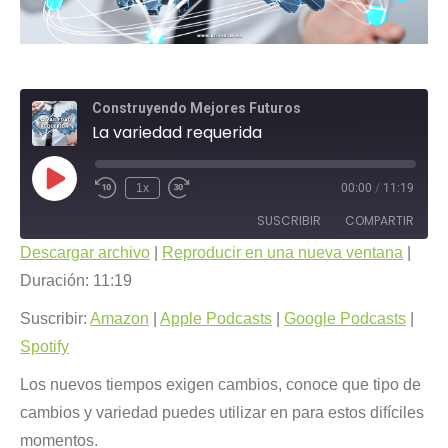
Construyendo Mejores Futuros
La variedad requerida
Reproducir
1x
00:00
/
11:19
Rebobinar
Fast
episodio
10
Forward
SUSCRIBIR
COMPARTIR
segundos
30
seconds
Descargar archivo
|
Reproducir en una nueva ventana
|
COMPARTIR
Duración: 11:19
Amazon
Apple Podcasts
Google Podcasts
Spotify
Suscribir:
Amazon
|
Apple Podcasts
|
Google Podcasts
|
ENLACE
FEED RSS
Spotify
INCRUSTAR
Los nuevos tiempos exigen cambios, conoce que tipo de
cambios y variedad puedes utilizar en para estos difíciles
momentos.