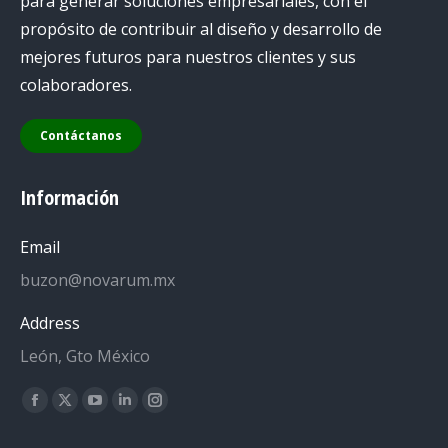
para generar soluciones empresariales, con el
propósito de contribuir al diseño y desarrollo de
mejores futuros para nuestros clientes y sus
colaboradores.
Contáctanos
Información
Email
buzon@novarum.mx
Address
León, Gto México
Encuéntranos en:
Facebook
X
YouTube
Linkedin
Instagram
page
page
page
page
page