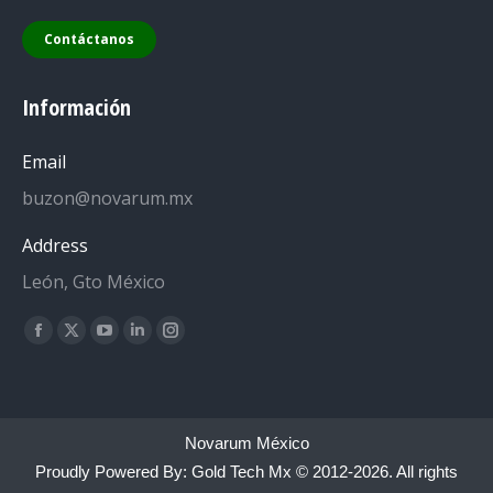
Contáctanos
Información
Email
buzon@novarum.mx
Address
León, Gto México
Encuéntranos en:
Facebook
X
YouTube
Linkedin
Instagram
page
page
page
page
page
opens
opens
opens
opens
opens
in
in
in
in
in
Novarum México
new
new
new
new
new
Proudly Powered By:
Gold Tech Mx
© 2012-2026. All rights
window
window
window
window
window