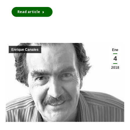
Read article
Enrique Canales
Ene
4
2018