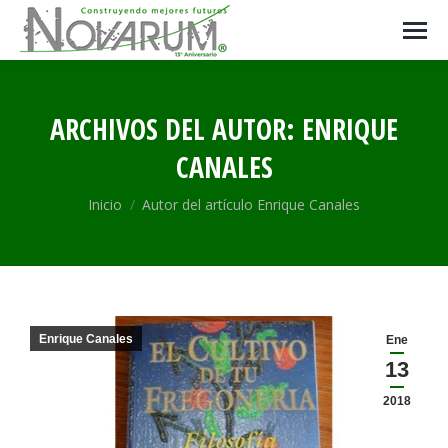
ARCHIVOS DEL AUTOR:
ENRIQUE
CANALES
Estás aquí:
Inicio
Autor del artículo Enrique Canales
Enrique Canales
Ene
13
2018