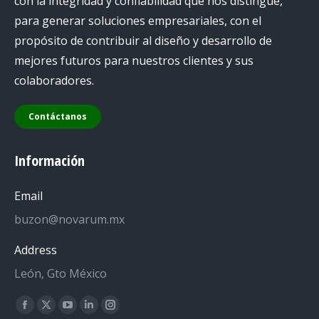
con la integridad y confiabilidad que nos distingue,
para generar soluciones empresariales, con el
propósito de contribuir al diseño y desarrollo de
mejores futuros para nuestros clientes y sus
colaboradores.
Contáctanos
Información
Email
buzon@novarum.mx
Address
León, Gto México
Encuéntranos en:
Facebook
X
YouTube
Linkedin
Instagram