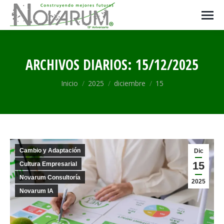
ARCHIVOS DIARIOS:
15/12/2025
Estás aquí:
Inicio
2025
diciembre
15
Cambio y Adaptación
Dic
15
Cultura Empresarial
Novarum Consultoría
2025
Novarum IA