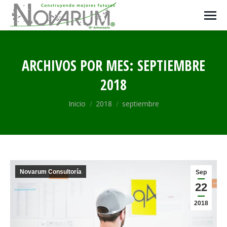
ARCHIVOS POR MES:
SEPTIEMBRE
2018
Estás aquí:
Inicio
2018
septiembre
Novarum Consultoría
Sep
22
2018