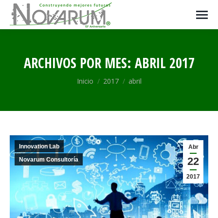
ARCHIVOS POR MES:
ABRIL 2017
Estás aquí:
Inicio
2017
abril
Innovation Lab
Abr
22
Novarum Consultoría
2017