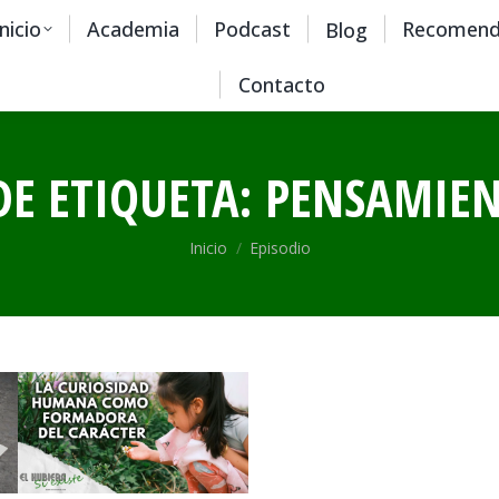
Inicio
Academia
Podcast
Recomend
Blog
Contacto
DE ETIQUETA:
PENSAMIEN
Estás aquí:
Inicio
Episodio