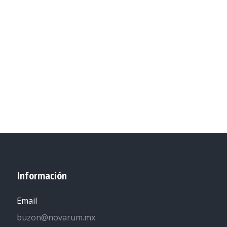
Información
Email
buzon@novarum.mx