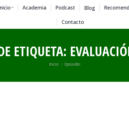
Inicio
Academia
Podcast
Recomend
Blog
Contacto
DE ETIQUETA:
EVALUACIÓ
Estás aquí:
Inicio
Episodio