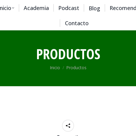
Inicio
Academia
Podcast
Recomend
Blog
Contacto
PRODUCTOS
Estás aquí:
Inicio
Productos