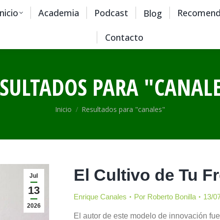
Inicio
Academia
Podcast
Recomend
Blog
Contacto
SULTADOS PARA "
CANAL
Estás aquí:
Inicio
Resultados para "canales"
El Cultivo de Tu F
Jul
13
Enrique Canales
Por
Roberto Bonilla
13/0
2026
El autor de este modelo de innovación fue