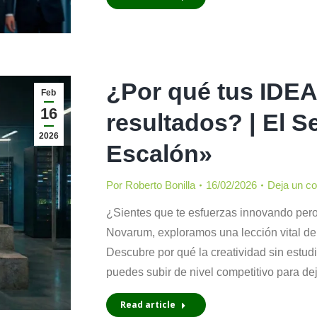
¿Por qué tus IDE
Feb
16
resultados? | El S
2026
Escalón»
Por
Roberto Bonilla
16/02/2026
Deja un c
¿Sientes que te esfuerzas innovando pero
Novarum, exploramos una lección vital de
Descubre por qué la creatividad sin estu
puedes subir de nivel competitivo para dej
Read article