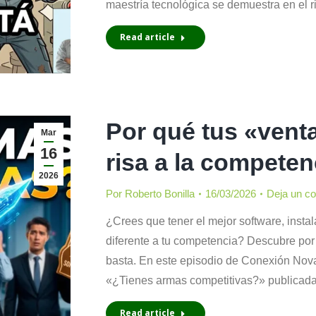
maestría tecnológica se demuestra en el r
Read article
Por qué tus «vent
Mar
16
risa a la competen
2026
Por
Roberto Bonilla
16/03/2026
Deja un c
¿Crees que tener el mejor software, inst
diferente a tu competencia? Descubre por
basta. En este episodio de Conexión Nova
«¿Tienes armas competitivas?» publicada
Read article