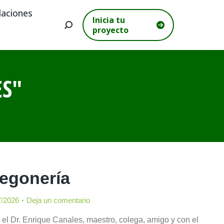
aciones
Inicia tu
Buscar:
proyecto
ES
"
regonería
7/2026
Deja un comentario
 el Dr. Enrique Canales, maestro, colega, amigo y con el